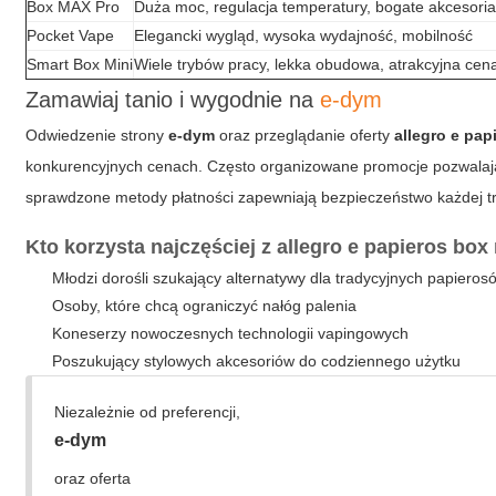
Box MAX Pro
Duża moc, regulacja temperatury, bogate akcesori
Pocket Vape
Elegancki wygląd, wysoka wydajność, mobilność
Smart Box Mini
Wiele trybów pracy, lekka obudowa, atrakcyjna cen
Zamawiaj tanio i wygodnie na
e-dym
Odwiedzenie strony
e-dym
oraz przeglądanie oferty
allegro e pap
konkurencyjnych cenach. Często organizowane promocje pozwalaj
sprawdzone metody płatności zapewniają bezpieczeństwo każdej tr
Kto korzysta najczęściej z
allegro e papieros box
Młodzi dorośli szukający alternatywy dla tradycyjnych papieros
Osoby, które chcą ograniczyć nałóg palenia
Koneserzy nowoczesnych technologii vapingowych
Poszukujący stylowych akcesoriów do codziennego użytku
Niezależnie od preferencji,
e-dym
oraz oferta