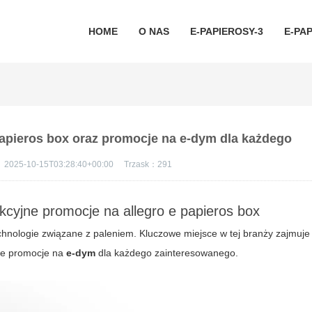
HOME
O NAS
E-PAPIEROSY-3
E-PAP
 papieros box oraz promocje na e-dym dla każdego
：
2025-10-15T03:28:40+00:00
Trzask：
291
kcyjne promocje na allegro e papieros box
nologie związane z paleniem. Kluczowe miejsce w tej branży zajmuj
owe promocje na
e-dym
dla każdego zainteresowanego.