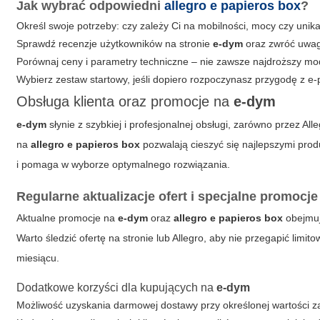
Jak wybrać odpowiedni
allegro e papieros box
?
Określ swoje potrzeby: czy zależy Ci na mobilności, mocy czy unik
Sprawdź recenzje użytkowników na stronie
e-dym
oraz zwróć uwag
Porównaj ceny i parametry techniczne – nie zawsze najdroższy mod
Wybierz zestaw startowy, jeśli dopiero rozpoczynasz przygodę z e
Obsługa klienta oraz promocje na
e-dym
e-dym
słynie z szybkiej i profesjonalnej obsługi, zarówno przez A
na
allegro e papieros box
pozwalają cieszyć się najlepszymi pro
i pomaga w wyborze optymalnego rozwiązania.
Regularne aktualizacje ofert i specjalne promocje
Aktualne promocje na
e-dym
oraz
allegro e papieros box
obejmują
Warto śledzić ofertę na stronie lub Allegro, aby nie przegapić limi
miesiącu.
Dodatkowe korzyści dla kupujących na
e-dym
Możliwość uzyskania darmowej dostawy przy określonej wartości 