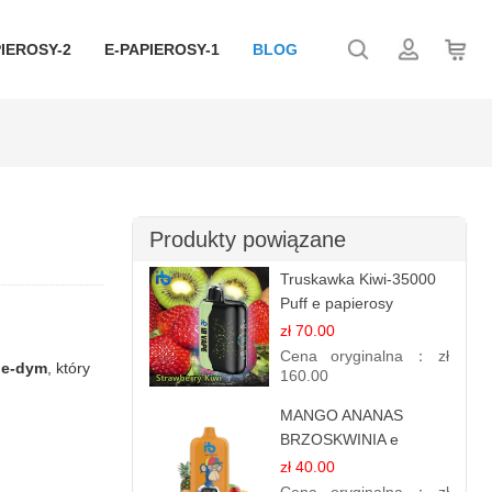
IEROSY-2
E-PAPIEROSY-1
BLOG
Produkty powiązane
Truskawka Kiwi-35000
Puff e papierosy
(Ibvape Bar)
zł 70.00
Cena oryginalna：
zł
e
e-dym
, który
160.00
MANGO ANANAS
BRZOSKWINIA e
papierosy – 12.000
zł 40.00
zaciągnięć