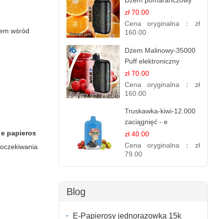
Dżem pomarańczowy
zł 70.00
Cena oryginalna：
zł
iem wśród
160.00
Dżem Malinowy-35000
Puff elektroniczny
papieros (Ibvape Bar)
zł 70.00
Cena oryginalna：
zł
160.00
Truskawka-kiwi-12.000
zaciągnięć - e
papierosy jednorazowe
 e papieros
zł 40.00
Cena oryginalna：
zł
 oczekiwania
79.00
Blog
E-Papierosy jednorazowka 15k