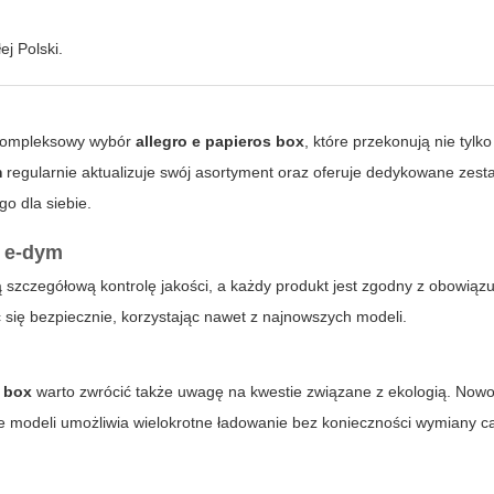
j Polski.
 kompleksowy wybór
allegro e papieros box
, które przekonują nie tylko
m
regularnie aktualizuje swój asortyment oraz oferuje dedykowane zesta
go dla siebie.
y
e-dym
szczegółową kontrolę jakości, a każdy produkt jest zgodny z obowiąz
 się bezpiecznie, korzystając nawet z najnowszych modeli.
s box
warto zwrócić także uwagę na kwestie związane z ekologią. Now
le modeli umożliwia wielokrotne ładowanie bez konieczności wymiany c