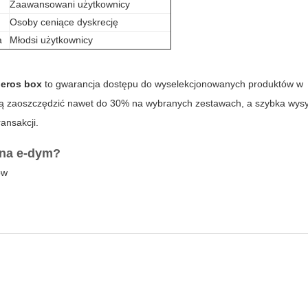
a
Zaawansowani użytkownicy
Osoby ceniące dyskrecję
a
Młodsi użytkownicy
ieros box
to gwarancja dostępu do wyselekcjonowanych produktów w
ą zaoszczędzić nawet do 30% na wybranych zestawach, a szybka wysył
ansakcji.
na e-dym?
ów