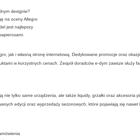
alnym designie?
ę na oceny Allegro
el jest najlepszy
-papierosami
llegro, jak i własną stronę internetową. Dedykowane promocje oraz okaz
duktami w korzystnych cenach. Zespół doradców
e-dym
zawsze służy f
 nie tylko same urządzenia, ale także liquidy, grzałki oraz akcesoria p
towanych edycji oraz wyprzedaży sezonowych, które pojawiają się nawet 
zamówienia