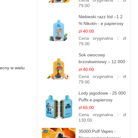
Cena oryginalna：
zł
79.00
Niebieski razz lód –1 2
% Nikotin - e papierosy
jednorazowe
zł 40.00
Cena oryginalna：
zł
79.00
Sok owocowy
brzoskwiniowy – 12.000
becny w wielu
zaciągnięć – e
zł 40.00
papierosy jednorazowe
Cena oryginalna：
zł
79.00
Lody jagodowe - 25 000
Puffs e papierosy
jednorazowe
zł 65.00
Cena oryginalna：
zł
130.00
35000 Puff Vapes -