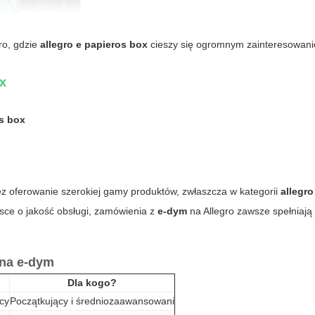
ro, gdzie
allegro e papieros box
cieszy się ogromnym zainteresowan
ox
os box
ez oferowanie szerokiej gamy produktów, zwłaszcza w kategorii
allegro
osce o jakość obsługi, zamówienia z
e-dym
na Allegro zawsze spełniają
na
e-dym
Dla kogo?
acy
Początkujący i średniozaawansowani