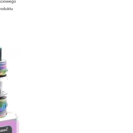
ościowego
roduktu