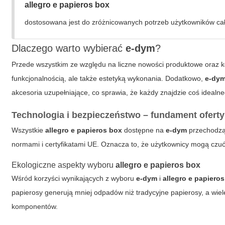
allegro e papieros box
dostosowana jest do zróżnicowanych potrzeb użytkowników całe
Dlaczego warto wybierać
e-dym
?
Przede wszystkim ze względu na liczne nowości produktowe oraz
funkcjonalnością, ale także estetyką wykonania. Dodatkowo,
e-dy
akcesoria uzupełniające, co sprawia, że każdy znajdzie coś idealne
Technologia i bezpieczeństwo – fundament ofert
Wszystkie
allegro e papieros box
dostępne na
e-dym
przechodzą 
normami i certyfikatami UE. Oznacza to, że użytkownicy mogą czuć
Ekologiczne aspekty wyboru
allegro e papieros box
Wśród korzyści wynikających z wyboru
e-dym
i
allegro e papiero
papierosy generują mniej odpadów niż tradycyjne papierosy, a wie
komponentów.