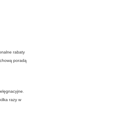
jonalne rabaty
achową poradą
ielęgnacyjne.
kilka razy w