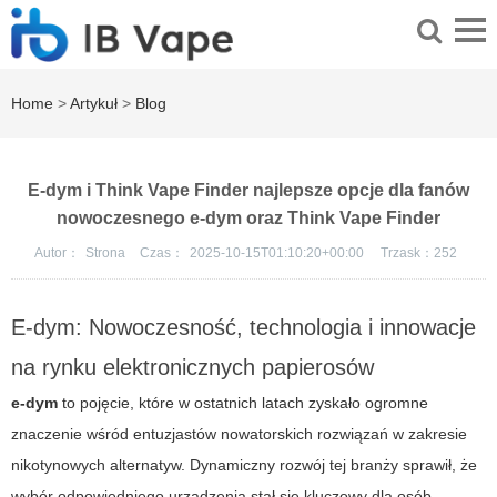
Home
>
Artykuł
>
Blog
E-dym i Think Vape Finder najlepsze opcje dla fanów
nowoczesnego e-dym oraz Think Vape Finder
Autor：
Strona
Czas：
2025-10-15T01:10:20+00:00
Trzask：
252
E-dym: Nowoczesność, technologia i innowacje
na rynku elektronicznych papierosów
e-dym
to pojęcie, które w ostatnich latach zyskało ogromne
znaczenie wśród entuzjastów nowatorskich rozwiązań w zakresie
nikotynowych alternatyw. Dynamiczny rozwój tej branży sprawił, że
wybór odpowiedniego urządzenia stał się kluczowy dla osób