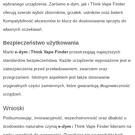
wybranego urządzenia. Zarówno
e-dym
, jak i
Think Vape Finder
oferują szeroki wybór zbiorników, grzałek, ustników oraz baterii.
Kompatybilność akcesoriów to klucz do dostosowania sprzętu do
własnych oczekiwań.
Bezpieczeństwo użytkowania
Marki
e-dym
i
Think Vape Finder
przestrzegają najwyższych
standardów bezpieczeństwa. Każde urządzenie wyposażone jest w
zabezpieczenia przed przeładowaniem, zwarciem oraz
przegrzaniem. Istotnym aspektem jest także stosowanie
oryginalnych części zamiennych, które gwarantują długowieczność
urządzeń.
Wnioski
Podsumowując, innowacyjność, wszechstronność oraz dbałość o
środowisko naturalne czynią
e-dym
i
Think Vape Finder
liderami na
rynku urządzeń do wapowania. Decydując się na produkty tych