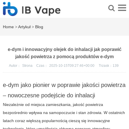
Home
>
Artykuł
>
Blog
e-dym i innowacyjny olejek do inhalacji jak poprawić
jakość powietrza z pomocą produktów e-dym
Autor：
Strona
Czas：
2025-10-15T09:27:46+00:00
Trzask：
139
e-dym jako pionier w poprawie jakości powietrza
– nowoczesne podejście do inhalacji
Niezależnie od miejsca zamieszkania, jakość powietrza
bezpośrednio wpływa na samopoczucie i stan zdrowia. W ostatnich
latach coraz większą popularnością cieszą się innowacyjne
technologie, które umożliwiają aktywną poprawę atmosfery