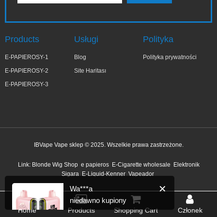
Products
Usługi
Polityka
E-PAPIEROSY-1
Blog
Polityka prywatności
E-PAPIEROSY-2
Site Haritası
E-PAPIEROSY-3
IBVape Vape sklep © 2025. Wszelkie prawa zastrzeżone.
✕
Wa***a
Link:
Blonde Wig Shop
e papieros
E-Cigarette wholesale
Elektronik
niedawno kupiony
Sigara
E-Liquid-Kenner
Vapeador
2 godzinę temu
Home
Products
Shopping Cart
Członek