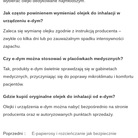
wybierać olejki dedykowane najmłodszym.
Jak często powinienem wymieniać
olejek do inhalacji
w
urządzeniu
e-dym
?
Zaleca się wymianę olejku zgodnie z instrukcją producenta –
zwykle co kilka dni lub po zauważalnym spadku intensywności
zapachu.
Czy
e-dym
można stosować w placówkach medycznych?
Tak, produkty
e-dym
świetnie sprawdzają się w gabinetach
medycznych, przyczyniając się do poprawy mikroklimatu i komfortu
pacjentów.
Gdzie kupić oryginalne
olejek do inhalacji
od
e-dym
?
Olejki i urządzenia
e-dym
można nabyć bezpośrednio na stronie
producenta oraz w autoryzowanych punktach sprzedaży.
Poprzedni：
E-papierosy i rozcieńczanie jak bezpiecznie