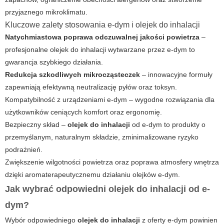
przyjaznego mikroklimatu.
Kluczowe zalety stosowania
e-dym
i
olejek do inhalacji
Natychmiastowa poprawa odczuwalnej jakości powietrza
–
profesjonalne
olejek do inhalacji
wytwarzane przez
e-dym
to
gwarancja szybkiego działania.
Redukcja szkodliwych mikrocząsteczek
– innowacyjne formuły
zapewniają efektywną neutralizację pyłów oraz toksyn.
Kompatybilność z urządzeniami e-dym
– wygodne rozwiązania dla
użytkowników ceniących komfort oraz ergonomię.
Bezpieczny skład –
olejek do inhalacji
od
e-dym
to produkty o
przemyślanym, naturalnym składzie, zminimalizowane ryzyko
podrażnień.
Zwiększenie wilgotności powietrza oraz poprawa atmosfery wnętrza
dzięki aromaterapeutycznemu działaniu olejków
e-dym
.
Jak wybrać odpowiedni
olejek do inhalacji
od
e-
dym
?
Wybór odpowiedniego
olejek do inhalacji
z oferty
e-dym
powinien