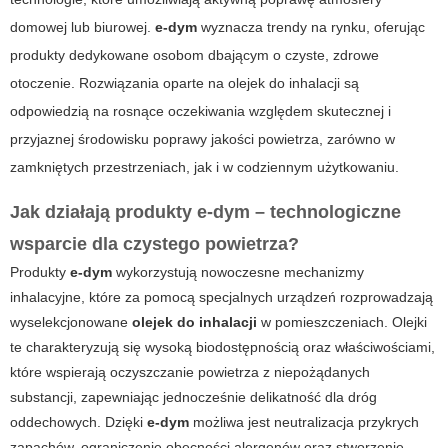
domowej lub biurowej.
e-dym
wyznacza trendy na rynku, oferując
produkty dedykowane osobom dbającym o czyste, zdrowe
otoczenie. Rozwiązania oparte na
olejek do inhalacji
są
odpowiedzią na rosnące oczekiwania względem skutecznej i
przyjaznej środowisku poprawy jakości powietrza, zarówno w
zamkniętych przestrzeniach, jak i w codziennym użytkowaniu.
Jak działają produkty
e-dym
– technologiczne
wsparcie dla czystego powietrza?
Produkty
e-dym
wykorzystują nowoczesne mechanizmy
inhalacyjne, które za pomocą specjalnych urządzeń rozprowadzają
wyselekcjonowane
olejek do inhalacji
w pomieszczeniach. Olejki
te charakteryzują się wysoką biodostępnością oraz właściwościami,
które wspierają oczyszczanie powietrza z niepożądanych
substancji, zapewniając jednocześnie delikatność dla dróg
oddechowych. Dzięki
e-dym
możliwa jest neutralizacja przykrych
zapachów, ograniczenie obecności alergenów oraz stworzenie