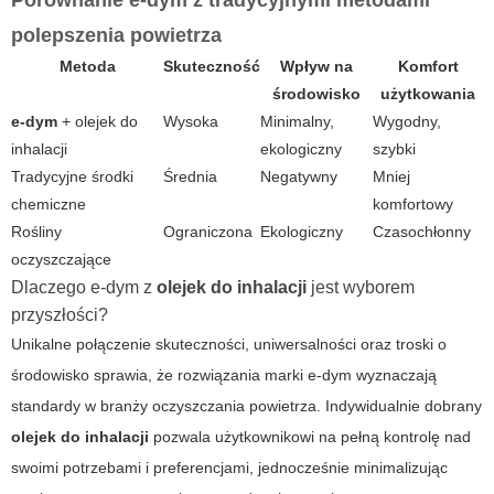
Porównanie
e-dym
z tradycyjnymi metodami
polepszenia powietrza
Metoda
Skuteczność
Wpływ na
Komfort
środowisko
użytkowania
e-dym
+
olejek do
Wysoka
Minimalny,
Wygodny,
inhalacji
ekologiczny
szybki
Tradycyjne środki
Średnia
Negatywny
Mniej
chemiczne
komfortowy
Rośliny
Ograniczona
Ekologiczny
Czasochłonny
oczyszczające
Dlaczego
e-dym
z
olejek do inhalacji
jest wyborem
przyszłości?
Unikalne połączenie skuteczności, uniwersalności oraz troski o
środowisko sprawia, że rozwiązania marki
e-dym
wyznaczają
standardy w branży oczyszczania powietrza. Indywidualnie dobrany
olejek do inhalacji
pozwala użytkownikowi na pełną kontrolę nad
swoimi potrzebami i preferencjami, jednocześnie minimalizując