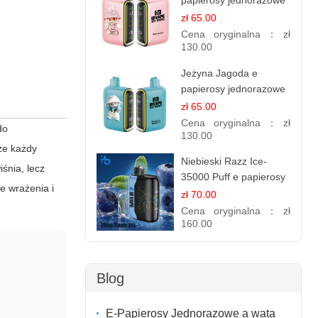
papierosy jednorazowe
- 25 000 Puffs
zł 65.00
Cena oryginalna：
zł
130.00
Jeżyna Jagoda e
papierosy jednorazowe
- 25 000 Puffs
zł 65.00
Cena oryginalna：
zł
do
130.00
że każdy
Niebieski Razz Ice-
iśnia, lecz
35000 Puff e papierosy
e wrażenia i
jednorazowe
zł 70.00
Cena oryginalna：
zł
160.00
Blog
E-Papierosy Jednorazowe a wata