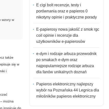
E cigi bolt recenzje, testy i
porównania oraz e papieros 0
nikotyny opinie i praktyczne porady
e wzory w
E-papierosy nowa jakość z smok rgc
coil opinie i recenzje dla
użytkowników e-papierosów
e-dym i rodzaje arbuza przewodnik
ecz także
po smakach e-dym oraz
pisuje się w
najpopularniejsze rodzaje arbuza
iki i
dla fanów unikalnych doznań
Papieros elektroniczny najlepszy
wybór na Poznańska 44 Legnica dla
dczać
miłośników papieros elektroniczny
i – można
gn inspiruje do