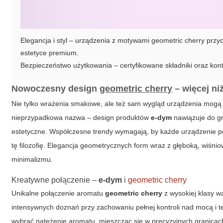
Elegancja i styl – urządzenia z motywami geometric cherry prz
estetyce premium.
Bezpieczeństwo użytkowania – certyfikowane składniki oraz kont
Nowoczesny design
geometric cherry
– więcej niż
Nie tylko wrażenia smakowe, ale też sam wygląd urządzenia mogą s
nieprzypadkowa nazwa – design produktów
e-dym
nawiązuje do gry
estetyczne. Współczesne trendy wymagają, by każde urządzenie po
tę filozofię. Elegancja geometrycznych form wraz z głęboką, wiśnio
minimalizmu.
Kreatywne połączenie –
e-dym
i
geometric cherry
Unikalne połączenie aromatu
geometric cherry
z wysokiej klasy 
intensywnych doznań przy zachowaniu pełnej kontroli nad mocą i 
wybrać natężenie aromatu, mieszcząc się w precyzyjnych granica