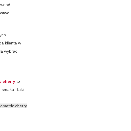
równać
ństwo.
nych
ga klienta w
la wybrać
c cherry
to
 smaku. Taki
ometric cherry