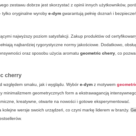
wego zestawu dobrze jest skorzystać z opinii innych użytkowników, po
– tylko oryginalne wyroby
e-dym
gwarantują pełnię doznań i bezpiecze
jącymi najwyższy poziom satysfakcji. Zakup produktów od certyfikowa
ełniają najbardziej rygorystyczne normy jakościowe. Dodatkowo, obsłu
tensywności oraz sposobu użycia aromatu
geometric cherry
, co pozwa
c cherry
d względem smaku, jak i wyglądu. Wybór
e-dym
z motywem
geometri
zy minimalizmem geometrycznych form a ekstrawagancją intensywnego
namiczne, kreatywne, otwarte na nowości i gotowe eksperymentować.
ija kolejne wersje swoich urządzeń, co czyni markę liderem w branży.
Ge
estsellerów.