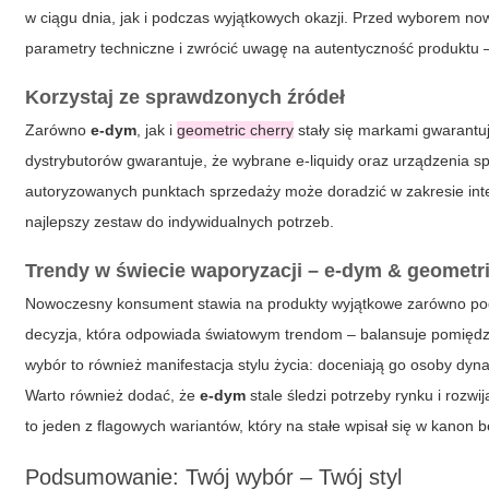
w ciągu dnia, jak i podczas wyjątkowych okazji. Przed wyborem no
parametry techniczne i zwrócić uwagę na autentyczność produktu 
Korzystaj ze sprawdzonych źródeł
Zarówno
e-dym
, jak i
geometric cherry
stały się markami gwarantu
dystrybutorów gwarantuje, że wybrane e-liquidy oraz urządzenia sp
autoryzowanych punktach sprzedaży może doradzić w zakresie in
najlepszy zestaw do indywidualnych potrzeb.
Trendy w świecie waporyzacji –
e-dym
&
geometri
Nowoczesny konsument stawia na produkty wyjątkowe zarówno po
decyzja, która odpowiada światowym trendom – balansuje pomięd
wybór to również manifestacja stylu życia: doceniają go osoby dy
Warto również dodać, że
e-dym
stale śledzi potrzeby rynku i rozw
to jeden z flagowych wariantów, który na stałe wpisał się w kanon b
Podsumowanie: Twój wybór – Twój styl