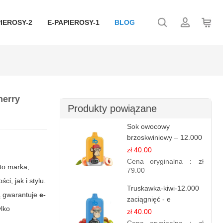
IEROSY-2
E-PAPIEROSY-1
BLOG
herry
Produkty powiązane
Sok owocowy
brzoskwiniowy – 12.000
zaciągnięć – e
zł 40.00
papierosy jednorazowe
Cena oryginalna：
zł
to marka,
79.00
i, jak i stylu.
Truskawka-kiwi-12.000
rą gwarantuje
e-
zaciągnięć - e
ylko
papierosy jednorazowe
zł 40.00