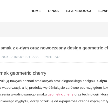
HOME
O NAS
E-PAPIEROSY-3
E-PAP
y smak z e-dym oraz nowoczesny design geometric c
：
2025-10-15T05:41:04+00:00
Trzask：
230
mak geometric cherry
oszukują nowych doznań smakowych oraz eleganckiego designu.
e-dym
waporyzacji, a jej produkty wyróżniają się zarówno pod względem jakośc
ołączeniu wyrafinowanego smaku
geometric cherry
oraz technologii, któ
inkowego wyglądu, którzy oczekują od e-papierosa czegoś więcej niż t