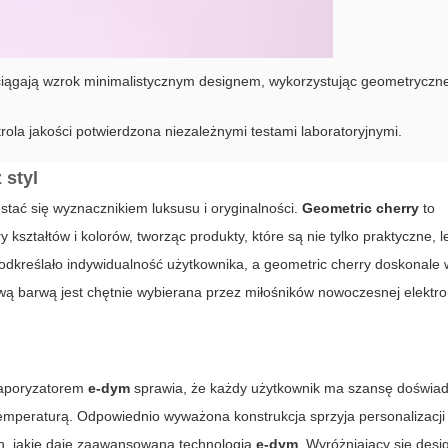
yciągają wzrok minimalistycznym designem, wykorzystując geometryczn
rola jakości potwierdzona niezależnymi testami laboratoryjnymi.
 styl
tać się wyznacznikiem luksusu i oryginalności.
Geometric cherry
to
 kształtów i kolorów, tworząc produkty, które są nie tylko praktyczne, l
dkreślało indywidualność użytkownika, a geometric cherry doskonale w
wą barwą jest chętnie wybierana przez miłośników nowoczesnej elektron
waporyzatorem
e-dym
sprawia, że każdy użytkownik ma szansę doświa
temperaturą. Odpowiednio wyważona konstrukcja sprzyja personalizacj
ch, jakie daje zaawansowana technologia
e-dym
. Wyróżniający się desi