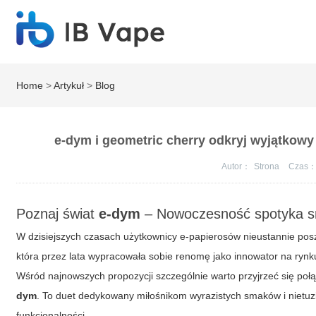
Home
>
Artykuł
>
Blog
e-dym i geometric cherry odkryj wyjątkow
Autor：
Strona
Czas
Poznaj świat
e-dym
– Nowoczesność spotyka s
W dzisiejszych czasach użytkownicy e-papierosów nieustannie p
która przez lata wypracowała sobie renomę jako innowator na rynku 
Wśród najnowszych propozycji szczególnie warto przyjrzeć się p
dym
. To duet dedykowany miłośnikom wyrazistych smaków i nietuz
funkcjonalności.