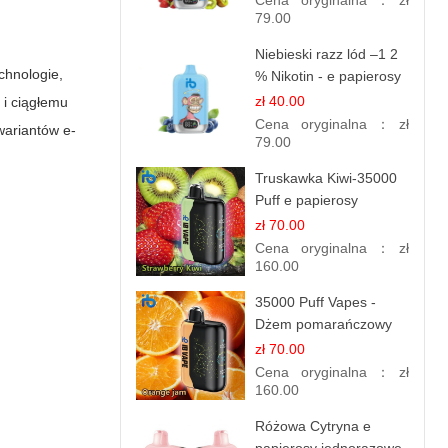
Cena oryginalna：
zł
79.00
Niebieski razz lód –1 2
chnologie,
% Nikotin - e papierosy
jednorazowe
zł 40.00
 i ciągłemu
Cena oryginalna：
zł
wariantów e-
79.00
Truskawka Kiwi-35000
Puff e papierosy
(Ibvape Bar)
zł 70.00
Cena oryginalna：
zł
160.00
35000 Puff Vapes -
Dżem pomarańczowy
zł 70.00
Cena oryginalna：
zł
160.00
Różowa Cytryna e