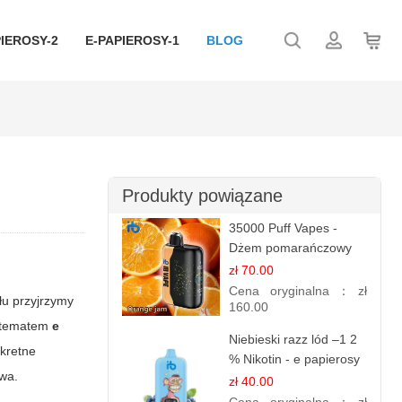
IEROSY-2
E-PAPIEROSY-1
BLOG
Produkty powiązane
35000 Puff Vapes -
Dżem pomarańczowy
zł 70.00
Cena oryginalna：
zł
łu przyjrzymy
160.00
h tematem
e
Niebieski razz lód –1 2
nkretne
% Nikotin - e papierosy
twa.
jednorazowe
zł 40.00