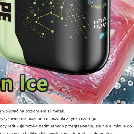
ą wpływać na poziom emisji metali.
 ryzykowne niż nieznane mieszanki z rynku szarego.
 mocy redukuje ryzyko nadmiernego przegrzewania, ale nie eliminuje go.
ć do rozwoju biofilmu lub zwiększenia degradacji elementów.