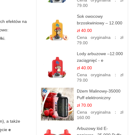
Cena oryginalna：
zł
79.00
Sok owocowy
ych efektów na
brzoskwiniowy – 12.000
zaciągnięć – e
towo:
zł 40.00
papierosy jednorazowe
Cena oryginalna：
zł
ki.
79.00
Lody arbuzowe –12.000
zaciągnięć - e
papierosy jednorazowe
zł 40.00
Cena oryginalna：
zł
79.00
Dżem Malinowy-35000
Puff elektroniczny
papieros (Ibvape Bar)
zł 70.00
Cena oryginalna：
zł
160.00
m), a także
Arbuzowy lód E-
jęcie
e