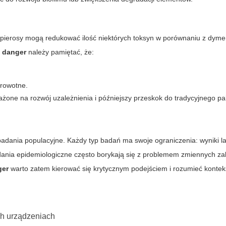
apierosy mogą redukować ilość niektórych toksyn w porównaniu z dym
e danger
należy pamiętać, że:
drowotne.
one na rozwój uzależnienia i późniejszy przeskok do tradycyjnego pa
i badania populacyjne. Każdy typ badań ma swoje ograniczenia: wyniki l
adania epidemiologiczne często borykają się z problemem zmiennych za
ger
warto zatem kierować się krytycznym podejściem i rozumieć kontek
h urządzeniach