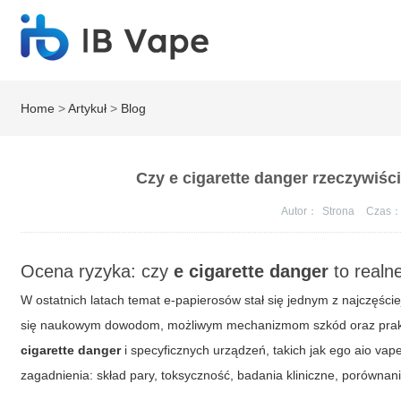
Home
>
Artykuł
>
Blog
Czy e cigarette danger rzeczywiści
Autor：
Strona
Czas
Ocena ryzyka: czy
e cigarette danger
to realn
W ostatnich latach temat e-papierosów stał się jednym z najczęści
się naukowym dowodom, możliwym mechanizmom szkód oraz prak
cigarette danger
i specyficznych urządzeń, takich jak
ego aio vap
zagadnienia: skład pary, toksyczność, badania kliniczne, porówna