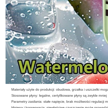
Materiały użyte do produkcji: obudowa, grzałka i uszczelki mog
Stosowane płyny: legalne, certyfikowane płyny są zwykle mniej
Parametry zasilania: stałe napięcie, brak możliwości regulacji
Higiena i konserwacja: niewłaściwe czyszczenie może prowadzi