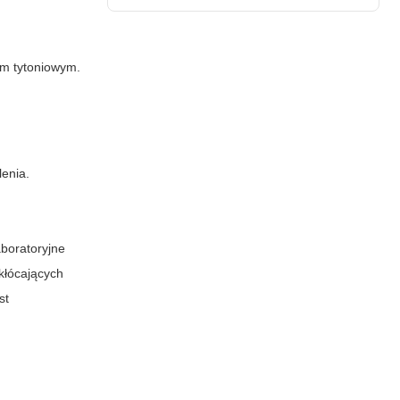
em tytoniowym.
lenia.
aboratoryjne
kłócających
st