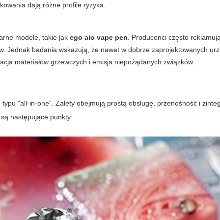
tkowania dają różne profile ryzyka.
arne modele, takie jak
ego aio vape pen
. Producenci często reklamują
w. Jednak badania wskazują, że nawet w dobrze zaprojektowanych ur
dacja materiałów grzewczych i emisja niepożądanych związków.
?
typu "all-in-one". Zalety obejmują prostą obsługę, przenośność i zint
są następujące punkty: