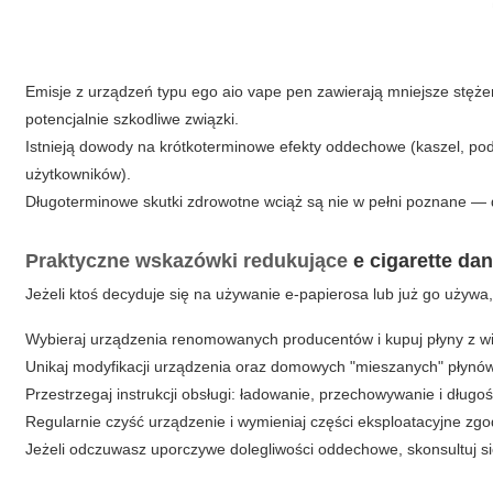
Emisje z urządzeń typu
ego aio vape pen
zawierają mniejsze stężen
potencjalnie szkodliwe związki.
Istnieją dowody na krótkoterminowe efekty oddechowe (kaszel, po
użytkowników).
Długoterminowe skutki zdrowotne wciąż są nie w pełni poznane — 
Praktyczne wskazówki redukujące
e cigarette da
Jeżeli ktoś decyduje się na używanie e-papierosa lub już go używa
Wybieraj urządzenia renomowanych producentów i kupuj płyny z w
Unikaj modyfikacji urządzenia oraz domowych "mieszanych" płynów
Przestrzegaj instrukcji obsługi: ładowanie, przechowywanie i dłu
Regularnie czyść urządzenie i wymieniaj części eksploatacyjne zgo
Jeżeli odczuwasz uporczywe dolegliwości oddechowe, skonsultuj si