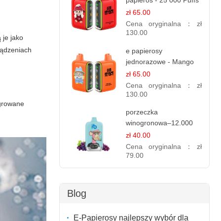
papieros - 25 000 Puffs
zł 65.00
Cena oryginalna：
zł
130.00
 je jako
ządzeniach
e papierosy
jednorazowe - Mango
Ananas – 25,000 Puffs
zł 65.00
Cena oryginalna：
zł
130.00
egrowane
porzeczka
winogronowa–12.000
zaciągnięć - e
zł 40.00
papierosy
Cena oryginalna：
zł
79.00
Blog
E-Papierosy najlepszy wybór dla