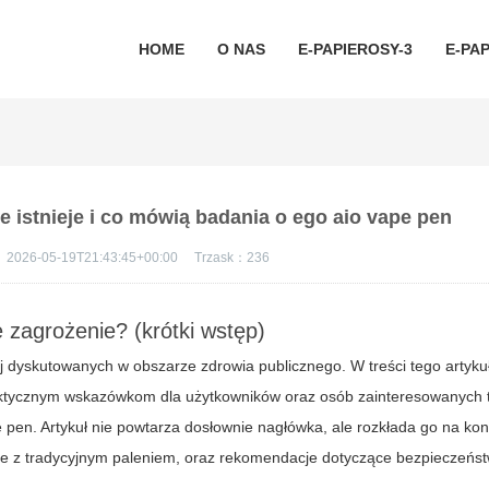
HOME
O NAS
E-PAPIEROSY-3
E-PAP
e istnieje i co mówią badania o ego aio vape pen
：
2026-05-19T21:43:45+00:00
Trzask：
236
e zagrożenie? (krótki wstęp)
ej dyskutowanych w obszarze zdrowia publicznego. W treści tego artyku
tycznym wskazówkom dla użytkowników oraz osób zainteresowanyc
e pen
. Artykuł nie powtarza dosłownie nagłówka, ale rozkłada go na ko
nie z tradycyjnym paleniem, oraz rekomendacje dotyczące bezpieczeńs