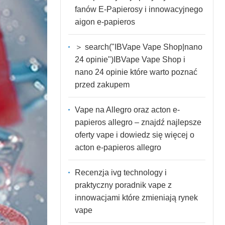
fanów E-Papierosy i innowacyjnego
aigon e-papieros
＞ search("IBVape Vape Shop|nano
24 opinie")IBVape Vape Shop i
nano 24 opinie które warto poznać
przed zakupem
Vape na Allegro oraz acton e-
papieros allegro – znajdź najlepsze
oferty vape i dowiedz się więcej o
acton e-papieros allegro
Recenzja ivg technology i
praktyczny poradnik vape z
innowacjami które zmieniają rynek
vape