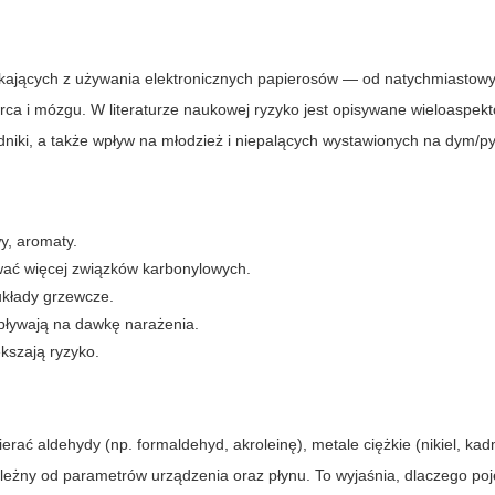
ikających z używania elektronicznych papierosów — od natychmiastow
a i mózgu. W literaturze naukowej ryzyko jest opisywane wieloaspek
niki, a także wpływ na młodzież i niepalących wystawionych na dym/pył
wy, aromaty.
ać więcej związków karbonylowych.
układy grzewcze.
wpływają na dawkę narażenia.
kszają ryzyko.
rać aldehydy (np. formaldehyd, akroleinę), metale ciężkie (nikiel, kad
 zależny od parametrów urządzenia oraz płynu. To wyjaśnia, dlaczego po