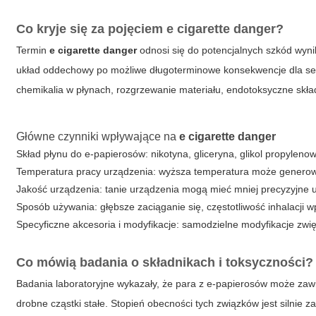
Co kryje się za pojęciem
e cigarette danger
?
Termin
e cigarette danger
odnosi się do potencjalnych szkód wyn
układ oddechowy po możliwe długoterminowe konsekwencje dla serc
chemikalia w płynach, rozgrzewanie materiału, endotoksyczne skład
Główne czynniki wpływające na
e cigarette danger
Skład płynu do e-papierosów: nikotyna, gliceryna, glikol propyleno
Temperatura pracy urządzenia: wyższa temperatura może generow
Jakość urządzenia: tanie urządzenia mogą mieć mniej precyzyjne 
Sposób używania: głębsze zaciąganie się, częstotliwość inhalacji 
Specyficzne akcesoria i modyfikacje: samodzielne modyfikacje zwię
Co mówią badania o składnikach i toksyczności?
Badania laboratoryjne wykazały, że para z e-papierosów może zawie
drobne cząstki stałe. Stopień obecności tych związków jest silnie