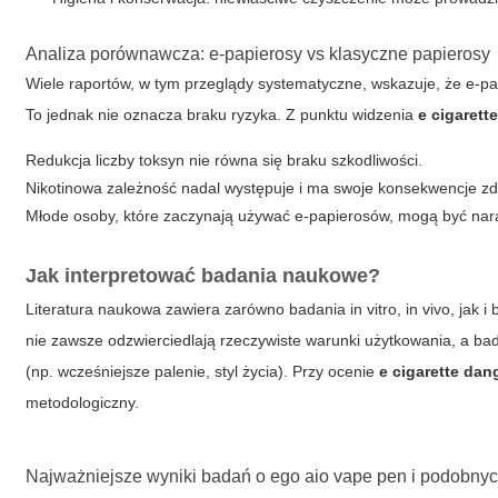
Analiza porównawcza: e-papierosy vs klasyczne papierosy
Wiele raportów, w tym przeglądy systematyczne, wskazuje, że e-p
To jednak nie oznacza braku ryzyka. Z punktu widzenia
e cigarett
Redukcja liczby toksyn nie równa się braku szkodliwości.
Nikotinowa zależność nadal występuje i ma swoje konsekwencje z
Młode osoby, które zaczynają używać e-papierosów, mogą być naraż
Jak interpretować badania naukowe?
Literatura naukowa zawiera zarówno badania in vitro, in vivo, jak 
nie zawsze odzwierciedlają rzeczywiste warunki użytkowania, a b
(np. wcześniejsze palenie, styl życia). Przy ocenie
e cigarette dan
metodologiczny.
Najważniejsze wyniki badań o
ego aio vape pen
i podobnyc